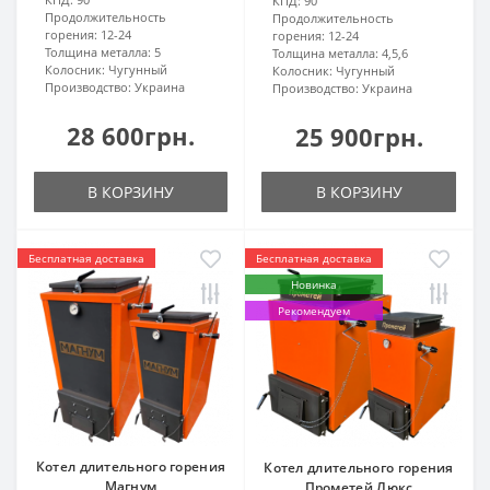
КПД:
90
Продолжительность
Продолжительность
горения:
12-24
горения:
12-24
Толщина металла:
5
Толщина металла:
4,5,6
Колосник:
Чугунный
Колосник:
Чугунный
Производство:
Украина
Производство:
Украина
28 600грн.
25 900грн.
В КОРЗИНУ
В КОРЗИНУ
Бесплатная доставка
Бесплатная доставка
Новинка
Рекомендуем
Котел длительного горения
Котел длительного горения
Магнум
Прометей Люкс