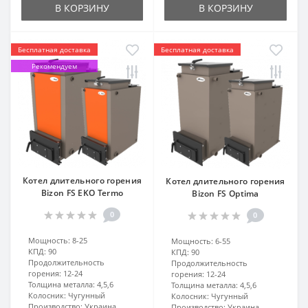
В КОРЗИНУ
В КОРЗИНУ
Бесплатная доставка
Бесплатная доставка
Рекомендуем
Котел длительного горения
Котел длительного горения
Bizon FS EKO Termo
Bizon FS Optima
0
0
Мощность:
8-25
Мощность:
6-55
КПД:
90
КПД:
90
Продолжительность
Продолжительность
горения:
12-24
горения:
12-24
Толщина металла:
4,5,6
Толщина металла:
4,5,6
Колосник:
Чугунный
Колосник:
Чугунный
Производство:
Украина
Производство:
Украина