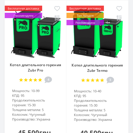
Бесплатная доставка
Бесплатная доставка
Рекомендуем
Топ продаж
Рекомендуем
Котел длительного горения
Котел длительного горения
Zubr Pro
Zubr Termo
4
3
Мощность:
10-99
Мощность:
10-40
КПД:
95
КПД:
95
Продолжительность
Продолжительность
горения:
15-30
горения:
15-30
Толщина металла:
5
Толщина металла:
5
Колосник:
Чугунный
Колосник:
Чугунный
Производство:
Украина
Производство:
Украина
45 500грн.
40 500грн.