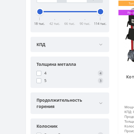
Топ
Рек
18 тыс.
42 тыс.
66 тыс.
90 тыс.
114 тыс.
КПД
Толщина металла
4
4
Кот
5
3
Продолжительность
горения
Мощн
КПД:
Продо
Толщи
Колосник
Колос
Произ