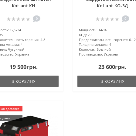
Kotlant КН
Kotlant КО-3Д
0
0
ость:
12,5-24
Мощность:
14-16
85
КПД:
79
лжительность горения:
4-8
Продолжительность горения:
6-12
на металла:
4
Толщина металла:
4
ник:
Чугунный
Колосник:
Водяной
водство:
Украина
Производство:
Украина
19 500грн.
23 600грн.
В КОРЗИНУ
В КОРЗИНУ
ная доставка
родано