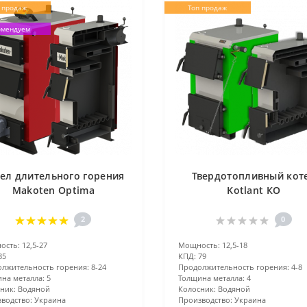
 продаж
Топ продаж
омендуем
ел длительного горения
Твердотопливный кот
Makoten Optima
Kotlant КО
2
0
ость:
12,5-27
Мощность:
12,5-18
85
КПД:
79
лжительность горения:
8-24
Продолжительность горения:
4-8
на металла:
5
Толщина металла:
4
ник:
Водяной
Колосник:
Водяной
водство:
Украина
Производство:
Украина