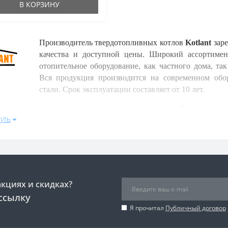
В КОРЗИНУ
Производитель твердотопливных котлов
Kotlant
заре
качества и доступной цены. Широкий ассортимен
отопительное оборудование, как частного дома, та
Вся продукция производится на современном обо
стали. Срок эксплуатации составляет от 10 лет.
Ассортимент отопительного оборудован
уть
Серия "КГ"
- котлы длительного горения с развит
теплообменника и временем автономной работы. Т
кВт. и
5 мм
в моделях от 22 кВт. Конвекционная 
добиться высокого КПД и получить простой процесс 
чугунным колосником, остальные - водоохлаж
акциях и скидках?
Возможность как механического, так и электронног
ссылку
числе и с датчиком дымовых газов.
Я прочитал
Публичный договор
Серия "КН"
- котлы прямого горения с простой, н