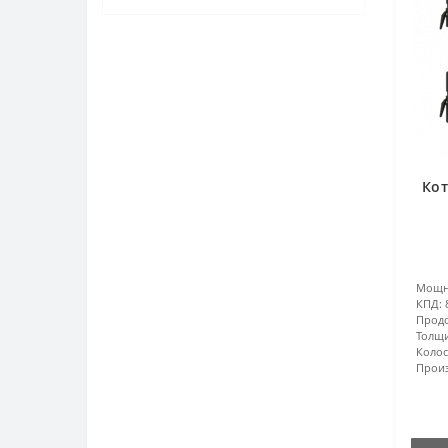
Кот
Мощн
КПД:
Продо
Толщи
Колос
Произ