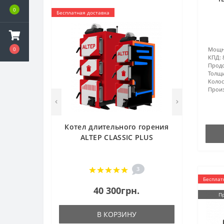
0
Бесплатная доставка
Мощн
0
КПД:
Продо
Толщи
Колос
Произ
Котел длительного горения
ALTEP CLASSIC PLUS
3
Бесплат
40 300грн.
П
В КОРЗИНУ