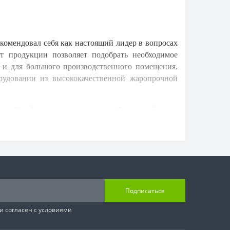
комендовал себя как настоящий лидер в вопросах
т продукции позволяет подобрать необходимое
к и для большого производственного помещения.
рудовании из высококачественной жаропрочной
ия Kotlant весьма разнообразный:
ой системой дымовых каналов, хорошей площадью
олщина стенок составляет
4 мм
в моделях 15-19
часть в форме горизонтальных полок позволяет
обслуживания. Модели 15, 16 и 18 кВт. оснащены
даемым из толстостенной бесшовной трубы.
о управления температурой теплоносителя, в том
Подписаться
и согласен с условиями
о достаточно эффективной конструкцией. Толщина