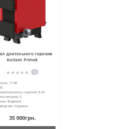
ел длительного горения
Kotlant Primek
0
ость:
17-80
85
лжительность горения:
8-24
на металла:
5
ник:
Водяной
водство:
Украина
35 000грн.