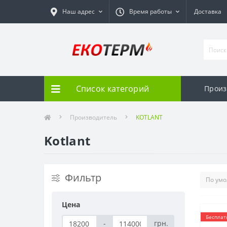
Наш адрес
Время работы
Доставка
Список категорий
Произ
Производитель
KOTLANT
Kotlant
Фильтр
Цена
Бесплат
-
грн.