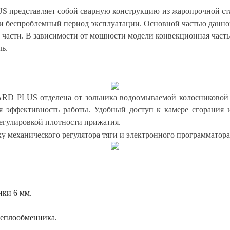
редставляет собой сварную конструкцию из жаропрочной стал
и беспроблемный период эксплуатации. Основной частью данно
 части. В зависимости от мощности модели конвекционная часть
ль.
RD PLUS отделена от зольника водоомываемой колосниковой р
 эффективность работы. Удобный доступ к камере сгорания и
егулировкой плотности прижатия.
у механического регулятора тяги и электронного программатора
нки 6 мм.
теплообменника.