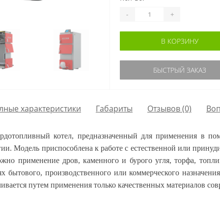
-
+
В КОРЗИНУ
БЫСТРЫЙ ЗАКАЗ
лные характеристики
Габариты
Отзывов (0)
Во
отопливный котел, предназначенный для применения в поме
гии. Модель приспособлена к работе с естественной или прину
можно применение дров, каменного и бурого угля, торфа, топ
ях бытового, производственного или коммерческого назначени
чивается путем применения только качественных материалов со