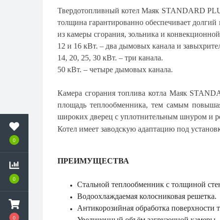
Твердотопливный котел Маяк STANDARD PLUS п
толщина гарантированно обеспечивает долгий 
из камеры сгорания, зольника и конвекционной
12 и 16 кВт. – два дымовых канала и завыхрите
14, 20, 25, 30 кВт. – три канала.
50 кВт. – четыре дымовых канала.
Камера сгорания топлива котла Маяк STANDA
площадь теплообменника, тем самым повышая
широких дверец с уплотнительным шнуром и р
Котел имеет заводскую адаптацию под установк
0
ПРЕИМУЩЕСТВА
0
Стальной теплообменник с толщиной сте
Водоохлаждаемая колосниковая решетка.
Антикорозийная обработка поверхности 
0
Увеличенный объём загрузочной камеры.