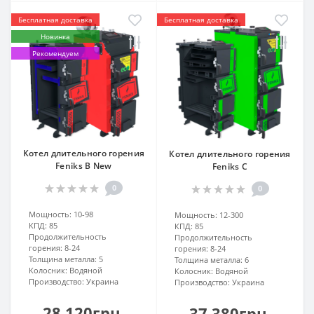
Бесплатная доставка
Бесплатная доставка
Новинка
Рекомендуем
Котел длительного горения
Котел длительного горения
Feniks B New
Feniks C
0
0
Мощность:
10-98
Мощность:
12-300
КПД:
85
КПД:
85
Продолжительность
Продолжительность
горения:
8-24
горения:
8-24
Толщина металла:
5
Толщина металла:
6
Колосник:
Водяной
Колосник:
Водяной
Производство:
Украина
Производство:
Украина
28 120грн.
37 380грн.